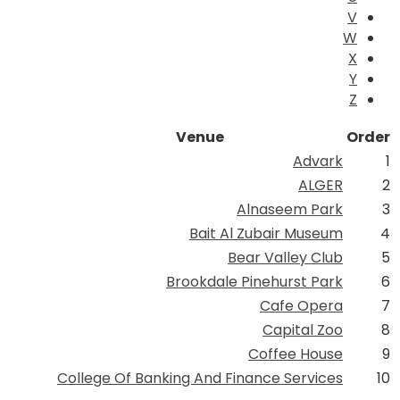
V
W
X
Y
Z
Venue
Order
Advark
1
ALGER
2
Alnaseem Park
3
Bait Al Zubair Museum
4
Bear Valley Club
5
Brookdale Pinehurst Park
6
Cafe Opera
7
Capital Zoo
8
Coffee House
9
College Of Banking And Finance Services
10