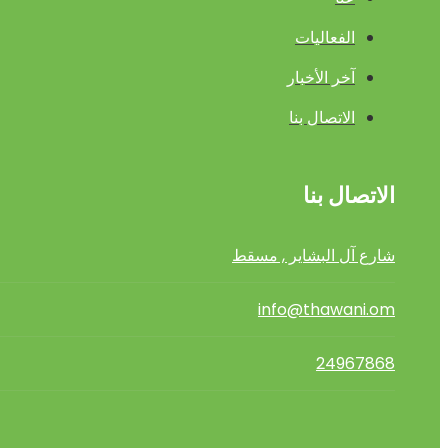
الفعاليات
آخر الأخبار
الاتصال بنا
الاتصال بنا
شارع آل البشاير , مسقط
info@thawani.om
24967868