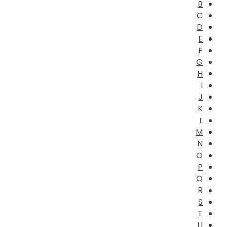
B
C
D
E
F
G
H
I
J
K
L
M
N
O
P
Q
R
S
T
U