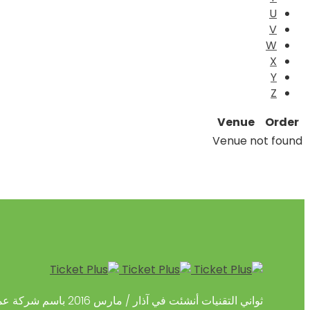
U
V
W
X
Y
Z
Venue
Order
Venue not found
ثواني التقنيات أنشئت في آذار / مارس 2016 باسم شركة عمانية متخصصة في توفير حلول الدفع المبتكرة القائمة على التكنولوجيا المالية.