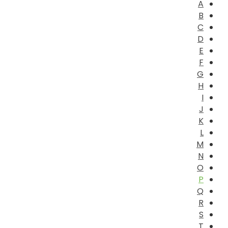
A
B
C
D
E
F
G
H
I
J
K
L
M
N
O
P
Q
R
S
T