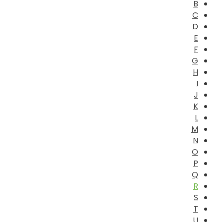
B
C
D
E
F
G
H
I
J
K
L
M
N
O
P
Q
R
S
T
U